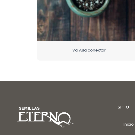
Valvula conector
SITIO
Inicio