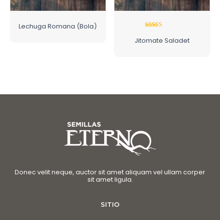
Lechuga Romana (Bola)
Rated
Jitomate Saladet
5.00
out of 5
Donec velit neque, auctor sit amet aliquam vel ullam corper
sit amet ligula.
SITIO