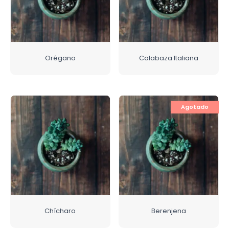
Orégano
Calabaza Italiana
Agotado
Chícharo
Berenjena